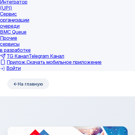
Интегратор
(UPI)
Сервис
организации
очереди
BMC Queue
Прочие
сервисы
в разработке
TG Канал
Telegram Канал
Прилож.
Скачать мобильное приложение
Войти
На главную