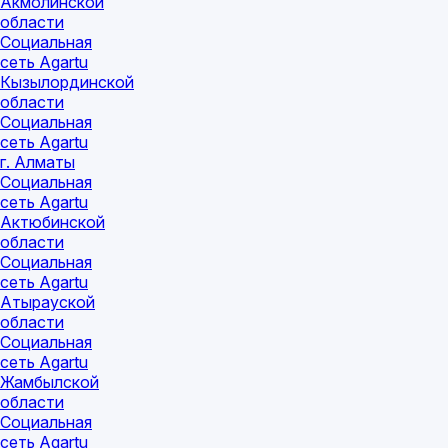
Акмолинской
области
Социальная
сеть Agartu
Кызылординской
области
Социальная
сеть Agartu
г. Алматы
Социальная
сеть Agartu
Актюбинской
области
Социальная
сеть Agartu
Атырауской
области
Социальная
сеть Agartu
Жамбылской
области
Социальная
сеть Agartu