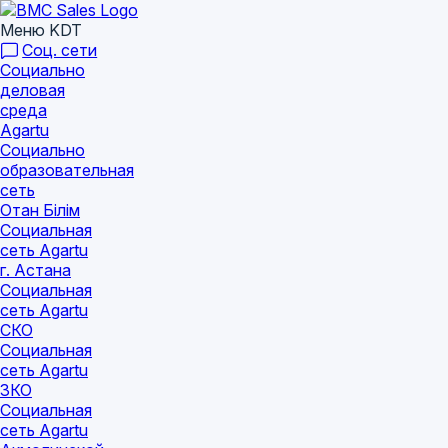
Меню KDT
Соц. сети
Социально
деловая
среда
Agartu
Социально
образовательная
сеть
Отан Бiлiм
Социальная
сеть Agartu
г. Астана
Социальная
сеть Agartu
СКО
Социальная
сеть Agartu
ЗКО
Социальная
сеть Agartu