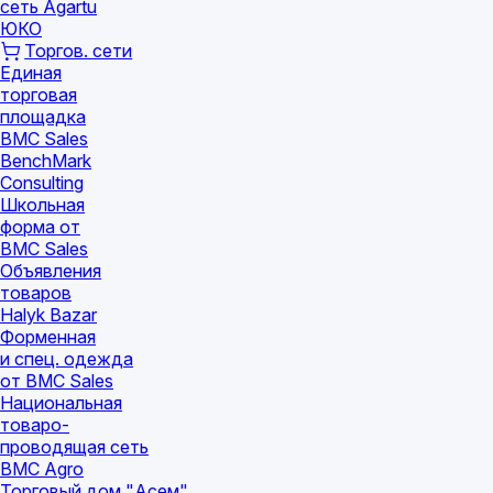
сеть Agartu
ЮКО
Торгов. сети
Единая
торговая
площадка
BMC Sales
BenchMark
Consulting
Школьная
форма от
BMC Sales
Объявления
товаров
Halyk Bazar
Форменная
и спец. одежда
от BMC Sales
Национальная
товаро-
проводящая сеть
BMC Agro
Торговый дом "Асем"