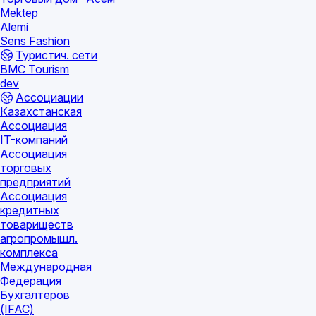
Mektep
Alemi
Sens Fashion
Туристич. сети
BMC Tourism
dev
Ассоциации
Казахстанская
Ассоциация
IT-компаний
Ассоциация
торговых
предприятий
Ассоциация
кредитных
товариществ
агропромышл.
комплекса
Международная
Федерация
Бухгалтеров
(IFAC)