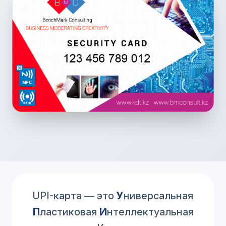
UPI-карта — это
У
ниверсальная
П
ластиковая
И
нтеллектуальная